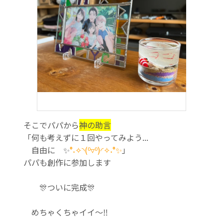
そこでパパから
神の助言
「何も考えずに１回やってみよう...
自由に ✨
°˖✧◝(⁰▿⁰)◜✧˖°✨
」
パパも創作に参加します
🎊ついに完成🎊
めちゃくちゃイイ～‼