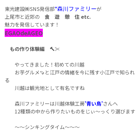
*森川ファミリー
東光建設㈱SNS発信部
が
上尾市と近郊の
食 遊 憩 住 etc.
魅力を発信しています！
EGAOdeAGEO
もの作り体験編 🔨✂
やってきました！初めての川越
お芋グルメ🍠と江戸の情緒を今に残す小江戸で知られ
る
川越は観光地として有名ですね
森川ファミリーは川越体験工房
’青い鳥’
さんへ
12種類の中から作りたいものをじぃ～っくり選びます
～～シンキングタイム～～～