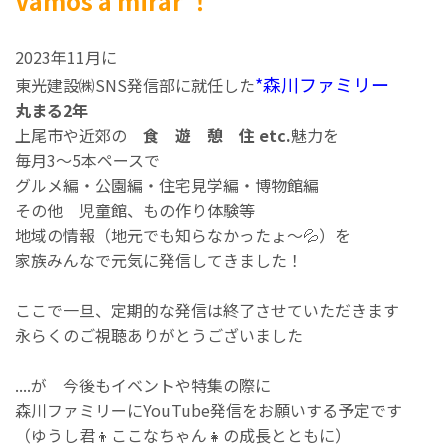
Vamos a mirar ！
2023年11月に
*森川ファミリー
東光建設㈱SNS発信部に就任した
丸まる2年
上尾市や近郊の
食 遊 憩 住 etc.
魅力を
毎月3～5本ペースで
グルメ編・公園編・住宅見学編・博物館編
その他 児童館、もの作り体験等
地域の情報（地元でも知らなかったょ～💦）を
家族みんなで元気に発信してきました！
ここで一旦、定期的な発信は終了させていただきます
永らくのご視聴ありがとうございました
....が 今後もイベントや特集の際に
森川ファミリーにYouTube発信をお願いする予定です
（ゆうし君👦ここなちゃん👧の成長とともに）