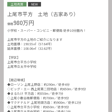
土地売買
NEW
上尾市平方 土地（古家あり）
980万円
価格
小学校・スーパー・コンビニ・郵便局 徒歩10分圏内！
上尾市平方の土地のご紹介になります
土地面積：190.55㎡（57.64坪）
延床面積：108.06㎡（32.62坪）
【学区】
上尾市立平方小学校
上尾市立太平中学校
【周辺環境】
◆ローソン 上尾上野店：約290m／徒歩4分
◇ビッグ・エー 西上尾第二団地店：約650m／徒歩9分
◆まるたけ 平方店：約550m／徒歩7分
◇上尾小敷谷南郵便局：約700m／徒歩9分
◆マクドナルド 上尾地頭方店：約900m／徒歩12分
◇上尾市立平方小学校：約650m／徒歩9分
◆上尾市立太平中学校：約900m／徒歩12分