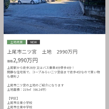
土地売買
NEW
上尾市二ツ宮 土地 2990万円
2,990万円
価格
上尾駅から徒歩26分 又はバス乗車4分停歩4分！
閑静な住宅街で、コープみらい二ツ宮店まで徒歩4分なので買い物
も便利♪
上尾市二ツ宮の土地のご紹介になります
土地面積：219㎡（66.24坪）
【学区】
上尾市立東小学校
上尾市立東中学校