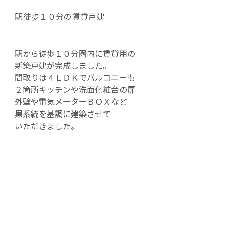
駅徒歩１０分の賃貸戸建
駅から徒歩１０分圏内に賃貸用の
新築戸建が完成しました。
間取りは４ＬＤＫでバルコニーも
２箇所キッチンや洗面化粧台の扉
外壁や電気メーターＢＯＸなど
黒系統を基調に建築させて
いただきました。
キッチンから