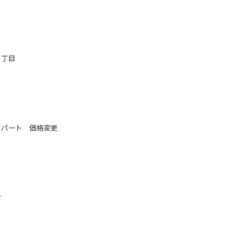
３丁目
アパート 価格変更
せ